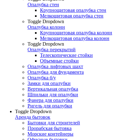
Опалубка стен
Крупнощитовая опалубка стен
Мелкощитовая опалубка стен
Toggle Dropdown
Опалубка колонн
Крупнощитовая опалубка колонн
Мелкощитовая опалубка колонн
Toggle Dropdown
Опалубка перекрытий
Телескопические стойки
Объемные стойки
Опалубка лифтовых шахт
Опалубка для фундамента
Опалубка б/у
Замки для опалубки
Вертикальная опалубка
Шпильки для опалубки
Фанера для опалубки
Ригель для опалубки
Toggle Dropdown
Аренда бытовок
Бытовки для строителей
Прорабская бытовка
Морские контейнеры
Офисные бытовки