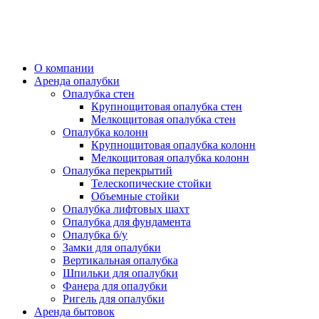
О компании
Аренда опалубки
Опалубка стен
Крупнощитовая опалубка стен
Мелкощитовая опалубка стен
Опалубка колонн
Крупнощитовая опалубка колонн
Мелкощитовая опалубка колонн
Опалубка перекрытий
Телескопические стойки
Объемные стойки
Опалубка лифтовых шахт
Опалубка для фундамента
Опалубка б/у
Замки для опалубки
Вертикальная опалубка
Шпильки для опалубки
Фанера для опалубки
Ригель для опалубки
Аренда бытовок