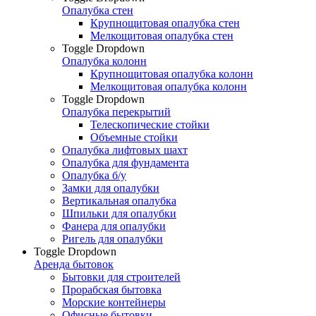
Опалубка стен
Крупнощитовая опалубка стен
Мелкощитовая опалубка стен
Toggle Dropdown
Опалубка колонн
Крупнощитовая опалубка колонн
Мелкощитовая опалубка колонн
Toggle Dropdown
Опалубка перекрытий
Телескопические стойки
Объемные стойки
Опалубка лифтовых шахт
Опалубка для фундамента
Опалубка б/у
Замки для опалубки
Вертикальная опалубка
Шпильки для опалубки
Фанера для опалубки
Ригель для опалубки
Toggle Dropdown
Аренда бытовок
Бытовки для строителей
Прорабская бытовка
Морские контейнеры
Офисные бытовки