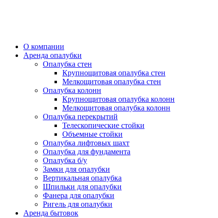
О компании
Аренда опалубки
Опалубка стен
Крупнощитовая опалубка стен
Мелкощитовая опалубка стен
Опалубка колонн
Крупнощитовая опалубка колонн
Мелкощитовая опалубка колонн
Опалубка перекрытий
Телескопические стойки
Объемные стойки
Опалубка лифтовых шахт
Опалубка для фундамента
Опалубка б/у
Замки для опалубки
Вертикальная опалубка
Шпильки для опалубки
Фанера для опалубки
Ригель для опалубки
Аренда бытовок